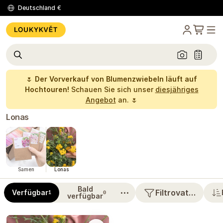
Deutschland
€
🌷
Der Vorverkauf von Blumenzwiebeln läuft auf
Hochtouren!
Schauen Sie sich unser
diesjähriges
Angebot
an. 🌷
Lonas
Samen
Lonas
Bald
⋯
Filtrovat…
Verfügbar
1
0
verfügbar