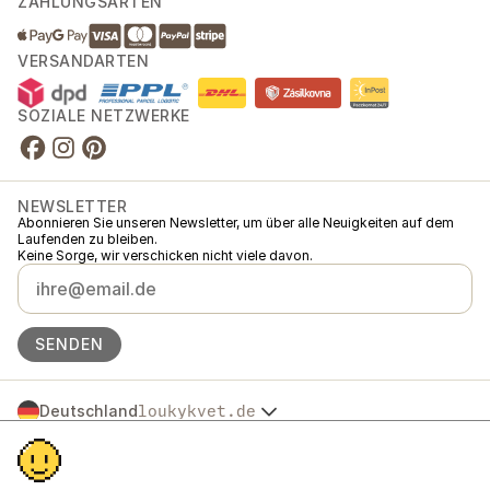
ZAHLUNGSARTEN
VERSANDARTEN
SOZIALE NETZWERKE
NEWSLETTER
Abonnieren Sie unseren Newsletter, um über alle Neuigkeiten auf dem
Laufenden zu bleiben.
Keine Sorge, wir verschicken nicht viele davon.
SENDEN
Deutschland
loukykvet.de
Česko
© 2016 →
2026
Loukykvět s.r.o.
Slovensko
Loukykvět s.r.o. ist im Handelsregister beim Stadtgericht in Prag,
Polska