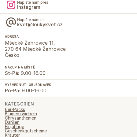
Napište nám přes
Instagram
Napište nám na
kvet@loukykvet.cz
ADRESA
Mšecké Žehrovice 11,
270 64 Mšecké Žehrovice
Česko
NÁKUP NA MÍSTĚ
St-Pá:
9.00-16.00
VYZVEDNUTÍ OBJEDNÁVEK
Po-Pá:
9.00-16.00
KATEGORIEN
6er-Packs
Blumenzwiebeln
Chrysanthemen
Dahlien
Einjährige
Geschenkgutscheine
Kräuter