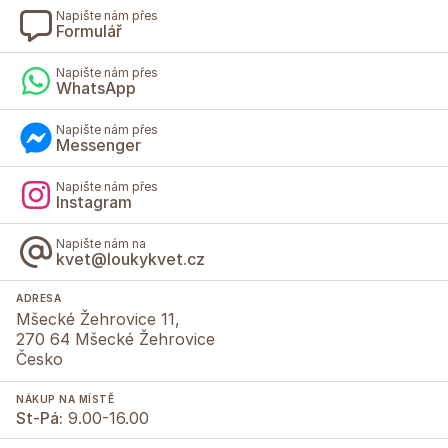
Napište nám přes
Formulář
Napište nám přes
WhatsApp
Napište nám přes
Messenger
Napište nám přes
Instagram
Napište nám na
kvet@loukykvet.cz
ADRESA
Mšecké Žehrovice 11,
270 64 Mšecké Žehrovice
Česko
NÁKUP NA MÍSTĚ
St-Pá:
9.00-16.00