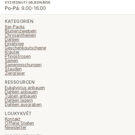
VYZVEDNUTÍ OBJEDNÁVEK
Po-Pá:
9.00-16.00
KATEGORIEN
6er-Packs
Blumenzwiebeln
Chrysanthemen
Dahlien
Einjährige
Geschenkgutscheine
Kräuter
Pfingstrosen
Samen
Samenmischungen
Stauden
Ziergräser
RESSOURCEN
Eukalyptus anbauen
Dahlien anbauen
Tulpen anbauen
Dahlien lagern
Dahlien ausgraben
LOUKYKVĚT
Kontakt
Offene Stellen
Newsletter