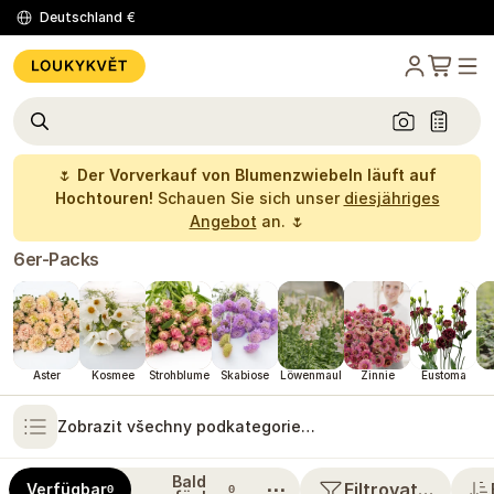
Deutschland
€
🌷
Der Vorverkauf von Blumenzwiebeln läuft auf
Hochtouren!
Schauen Sie sich unser
diesjähriges
Angebot
an. 🌷
6er-Packs
Aster
Kosmee
Strohblume
Skabiose
Löwenmaul
Zinnie
Eustoma
Zobrazit všechny podkategorie…
Bald
⋯
Filtrovat…
Verfügbar
0
0