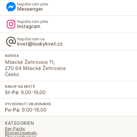
Napište nám přes
Messenger
Napište nám přes
Instagram
Napište nám na
kvet@loukykvet.cz
ADRESA
Mšecké Žehrovice 11,
270 64 Mšecké Žehrovice
Česko
NÁKUP NA MÍSTĚ
St-Pá:
9.00-16.00
VYZVEDNUTÍ OBJEDNÁVEK
Po-Pá:
9.00-16.00
KATEGORIEN
6er-Packs
Blumenzwiebeln