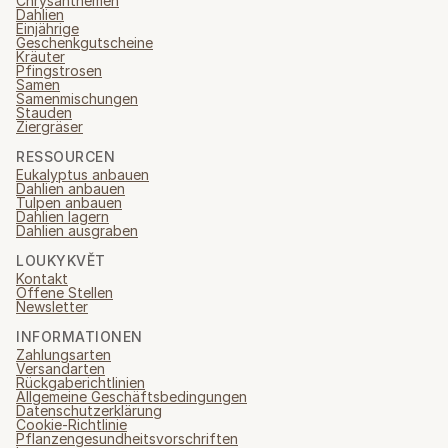
Chrysanthemen
Dahlien
Einjährige
Geschenkgutscheine
Kräuter
Pfingstrosen
Samen
Samenmischungen
Stauden
Ziergräser
RESSOURCEN
Eukalyptus anbauen
Dahlien anbauen
Tulpen anbauen
Dahlien lagern
Dahlien ausgraben
LOUKYKVĚT
Kontakt
Offene Stellen
Newsletter
INFORMATIONEN
Zahlungsarten
Versandarten
Rückgaberichtlinien
Allgemeine Geschäftsbedingungen
Datenschutzerklärung
Cookie-Richtlinie
Pflanzengesundheitsvorschriften