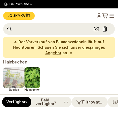
Deutschland
€
🌷
Der Vorverkauf von Blumenzwiebeln läuft auf
Hochtouren!
Schauen Sie sich unser
diesjähriges
Angebot
an. 🌷
Hainbuchen
Stauden
Hainbuchen
Bald
⋯
Filtrovat…
Verfügbar
0
0
verfügbar