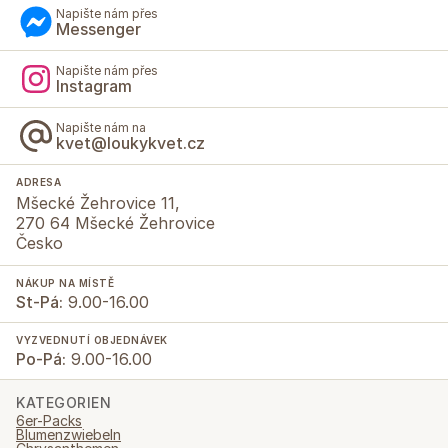
Napište nám přes
Messenger
Napište nám přes
Instagram
Napište nám na
kvet@loukykvet.cz
ADRESA
Mšecké Žehrovice 11,
270 64 Mšecké Žehrovice
Česko
NÁKUP NA MÍSTĚ
St-Pá:
9.00-16.00
VYZVEDNUTÍ OBJEDNÁVEK
Po-Pá:
9.00-16.00
KATEGORIEN
6er-Packs
Blumenzwiebeln