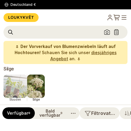
Deutschland
€
🌷
Der Vorverkauf von Blumenzwiebeln läuft auf
Hochtouren!
Schauen Sie sich unser
diesjähriges
Angebot
an. 🌷
Silge
Stauden
Silge
Bald
⋯
Filtrovat…
Verfügbar
0
0
verfügbar