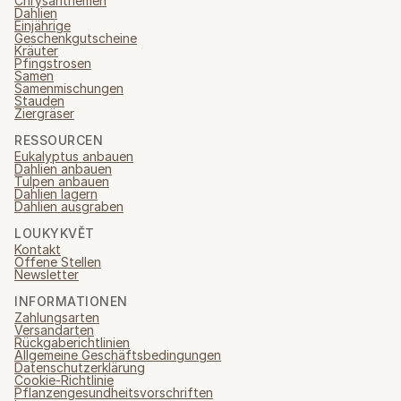
Chrysanthemen
Dahlien
Einjährige
Geschenkgutscheine
Kräuter
Pfingstrosen
Samen
Samenmischungen
Stauden
Ziergräser
RESSOURCEN
Eukalyptus anbauen
Dahlien anbauen
Tulpen anbauen
Dahlien lagern
Dahlien ausgraben
LOUKYKVĚT
Kontakt
Offene Stellen
Newsletter
INFORMATIONEN
Zahlungsarten
Versandarten
Rückgaberichtlinien
Allgemeine Geschäftsbedingungen
Datenschutzerklärung
Cookie-Richtlinie
Pflanzengesundheitsvorschriften