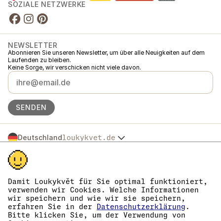
SOZIALE NETZWERKE
NEWSLETTER
Abonnieren Sie unseren Newsletter, um über alle Neuigkeiten auf dem
Laufenden zu bleiben.
Keine Sorge, wir verschicken nicht viele davon.
SENDEN
Deutschland
loukykvet.de
Česko
© 2016 →
2026
Loukykvět s.r.o.
Slovensko
Loukykvět s.r.o. ist im Handelsregister beim Stadtgericht in Prag,
Polska
Abteilung C, Einlage 268616 eingetragen.
Österreich
Wir sind am verbundenen Erfüllungssystem von EKO-KOM unter der
Damit Loukykvět für Sie optimal funktioniert,
France
Nummer EKF00180493 beteiligt.
verwenden wir Cookies. Welche Informationen
Wir verwenden die Registrierungsnummer 0636 zur Ausstellung von
België
wir speichern und wie wir sie speichern,
Pflanzenpässen.
erfahren Sie in der
Datenschutzerklärung
.
Danmark
Unsere Firmennummer lautet 05663687, die USt-IdNr. ist CZ05663687.
Bitte klicken Sie, um der Verwendung von
Eesti
Die Datenbox hat die ID eng827q.