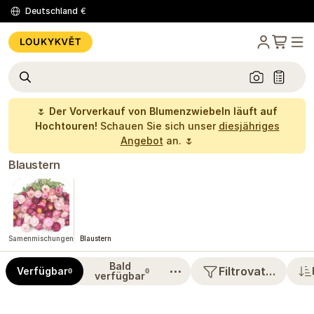
Deutschland
€
🌷
Der Vorverkauf von Blumenzwiebeln läuft auf
Hochtouren!
Schauen Sie sich unser
diesjähriges
Angebot
an. 🌷
Blaustern
Samenmischungen
Blaustern
Bald
⋯
Filtrovat…
Verfügbar
0
0
verfügbar