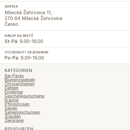
ADRESA
Mšecké Žehrovice 11,
270 64 Mšecké Žehrovice
Česko
NÁKUP NA MÍSTĚ
St-Pá:
9.00-16.00
VYZVEDNUTÍ OBJEDNÁVEK
Po-Pá:
9.00-16.00
KATEGORIEN
6er-Packs
Blumenzwiebeln
Chrysanthemen
Dahlien
Einjährige
Geschenkgutscheine
Kräuter
Pfingstrosen
Samen
Samenmischungen
Stauden
Ziergräser
RESSOURCEN