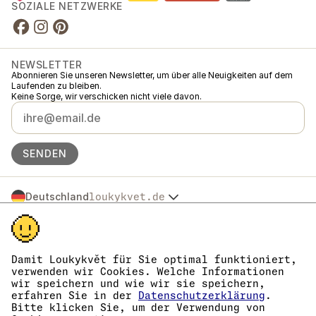
SOZIALE NETZWERKE
NEWSLETTER
Abonnieren Sie unseren Newsletter, um über alle Neuigkeiten auf dem
Laufenden zu bleiben.
Keine Sorge, wir verschicken nicht viele davon.
SENDEN
Deutschland
loukykvet.de
Česko
© 2016 →
2026
Loukykvět s.r.o.
Slovensko
Loukykvět s.r.o. ist im Handelsregister beim Stadtgericht in Prag,
Polska
Abteilung C, Einlage 268616 eingetragen.
Österreich
Wir sind am verbundenen Erfüllungssystem von EKO-KOM unter der
Damit Loukykvět für Sie optimal funktioniert,
France
Nummer EKF00180493 beteiligt.
verwenden wir Cookies. Welche Informationen
Wir verwenden die Registrierungsnummer 0636 zur Ausstellung von
België
wir speichern und wie wir sie speichern,
Pflanzenpässen.
erfahren Sie in der
Datenschutzerklärung
.
Danmark
Unsere Firmennummer lautet 05663687, die USt-IdNr. ist CZ05663687.
Bitte klicken Sie, um der Verwendung von
Eesti
Die Datenbox hat die ID eng827q.