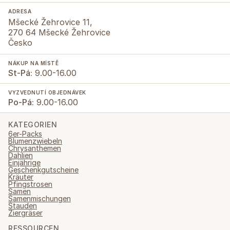
ADRESA
Mšecké Žehrovice 11,
270 64 Mšecké Žehrovice
Česko
NÁKUP NA MÍSTĚ
St-Pá:
9.00-16.00
VYZVEDNUTÍ OBJEDNÁVEK
Po-Pá:
9.00-16.00
KATEGORIEN
6er-Packs
Blumenzwiebeln
Chrysanthemen
Dahlien
Einjährige
Geschenkgutscheine
Kräuter
Pfingstrosen
Samen
Samenmischungen
Stauden
Ziergräser
RESSOURCEN