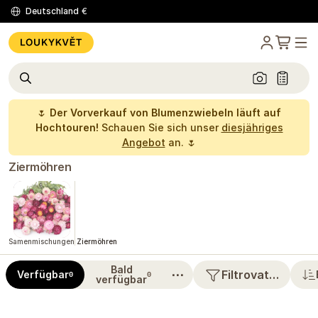
Deutschland
€
🌷
Der Vorverkauf von Blumenzwiebeln läuft auf
Hochtouren!
Schauen Sie sich unser
diesjähriges
Angebot
an. 🌷
Ziermöhren
Samenmischungen
Ziermöhren
Bald
⋯
Filtrovat…
Verfügbar
0
0
verfügbar