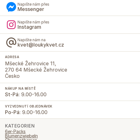
Napište nám přes
Messenger
Napište nám přes
Instagram
Napište nám na
kvet@loukykvet.cz
ADRESA
Mšecké Žehrovice 11,
270 64 Mšecké Žehrovice
Česko
NÁKUP NA MÍSTĚ
St-Pá:
9.00-16.00
VYZVEDNUTÍ OBJEDNÁVEK
Po-Pá:
9.00-16.00
KATEGORIEN
6er-Packs
Blumenzwiebeln