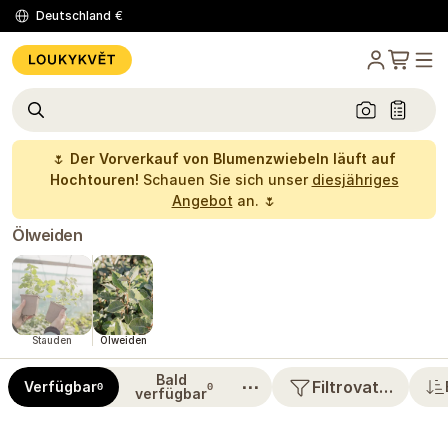
Deutschland
€
🌷
Der Vorverkauf von Blumenzwiebeln läuft auf
Hochtouren!
Schauen Sie sich unser
diesjähriges
Angebot
an. 🌷
Ölweiden
Stauden
Ölweiden
Bald
⋯
Filtrovat…
Verfügbar
0
0
verfügbar