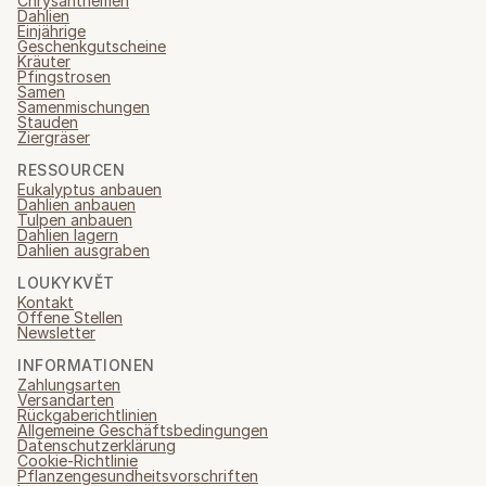
Chrysanthemen
Dahlien
Einjährige
Geschenkgutscheine
Kräuter
Pfingstrosen
Samen
Samenmischungen
Stauden
Ziergräser
RESSOURCEN
Eukalyptus anbauen
Dahlien anbauen
Tulpen anbauen
Dahlien lagern
Dahlien ausgraben
LOUKYKVĚT
Kontakt
Offene Stellen
Newsletter
INFORMATIONEN
Zahlungsarten
Versandarten
Rückgaberichtlinien
Allgemeine Geschäftsbedingungen
Datenschutzerklärung
Cookie-Richtlinie
Pflanzengesundheitsvorschriften